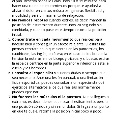
el pan. Reserva todos los días unos 10 o 15 minutos para
hacer una rutina de estiramientos porque te ayudará a
aliviar el dolor en ciertos músculos, ganarás flexibilidad y
movilidad y será un momento de relajación.
No realices rebotes
cuando estires, es decir, mantén la
posición del estiramiento durante unos 20 segundo sin
cambiarla, y cuando pase este tiempo retoma la posición
inicial.
Concéntrate en cada movimiento
que realices para
hacerlo bien y conseguir un efecto relajante. Si estiras las
piernas céntrate en lo que sientes en las pantorrillas, los
cuádriceps, las inglés, etcétera; en el caso de los brazos la
tensión la notarás en los bíceps y tríceps; y si buscas estirar
la espalda céntrate en la parte superior e inferior de esta, el
cuello y los hombros.
Consulta al especialista
si tienes dudas o siempre que
sea necesario. Ante una lesión puntual, o una limitación
física esporádica, puedes consultar a un especialista qué
ejercicios alternativos a los que realizas normalmente
puedes ejecutar.
No fuerces los músculos ni la postura
. Nunca llegues al
extremo, es decir, tienes que notar el estiramiento, pero en
una posición cómoda y sin sentir dolor. Si llegas a un punto
en que te duele, retoma la posición inicial poco a poco.