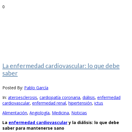
0
La enfermedad cardiovascular: lo que debe
saber
Posted By:
Pablo García
In:
ateroesclerosis
,
cardiopatía coronaria
,
diálisis
,
enfermedad
cardiovascular
,
enfermedad renal
,
hipertensión
,
ictus
Alimentación
,
Angiología
,
Medicina
,
Noticias
La
enfermedad cardiovascular
y la diálisis: lo que debe
saber para mantenerse sano