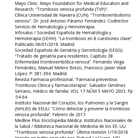
Mayo Clinic. Mayo Foundation for Medical Education and
Research. “Trombosis venosa profunda (TVP)”.
Clínica Universidad de Navarra (CUN). “Tromboembolismo
venoso”. Dr. José Antonio Páramo Fernández. Codirector
Servicio de Hematología y Hemoterapia.
Infosalus / Sociedad Española de Hematología y
Hemoterapia (SEHH). “La trombosis en 8 cuestiones clave”.
Publicado 06/01/2016. Madrid.
Sociedad Española de Geriatría y Gerontología (SEGG).
“Tratado de geriatría para residentes. Capítulo 38.
Enfermedad tromboembólica venosa”. Fernando Veiga
Fernández, Manuel Melero Brezo, Francisco Javier Vidal
López. P: 381-394. Madrid.
Revista Farmacia profesional. “Farmacia preventiva.
Trombosis Clínica y farmacoterapia”. Salvador Giménez
Serrano, médico de familia. VOL 17 NÚM 5 MAYO 2003. Pp
:54-64.
Instituto Nacional del Corazón, los Pulmones y la Sangre
(NHLBI) de EEUU. “Cómo detectar y prevenir la trombosis
venosa profunda”. Febrero de 2017.
Medline Plus Enciclopedia Médica. Institutos Nacionales de
la Salud / Biblioteca Nacional de Medicina de los EE. UU.
“Trombosis venosa profunda”. Última revisión 1/19/2018.
Versión en inglés revisada por: Richard LoCicero, MD,