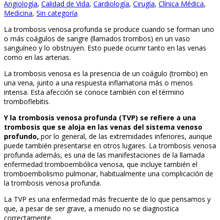
Angiología
,
Calidad de Vida
,
Cardiología
,
Cirugía
,
Clínica Médica
,
Medicina
,
Sin categoría
La trombosis venosa profunda se produce cuando se forman uno
o más coágulos de sangre (llamados trombos) en un vaso
sanguíneo y lo obstruyen. Esto puede ocurrir tanto en las venas
como en las arterias.
La trombosis venosa es la presencia de un coágulo (trombo) en
una vena, junto a una respuesta inflamatoria más o menos
intensa. Esta afección se conoce también con el término
tromboflebitis.
Y la trombosis venosa profunda (TVP) se refiere a una
trombosis que se aloja en las venas del sistema venoso
profundo,
por lo general, de las extremidades inferiores, aunque
puede también presentarse en otros lugares. La trombosis venosa
profunda además, es una de las manifestaciones de la llamada
enfermedad tromboembólica venosa, que incluye también el
tromboembolismo pulmonar, habitualmente una complicación de
la trombosis venosa profunda.
La TVP es una enfermedad más frecuente de lo que pensamos y
que, a pesar de ser grave, a menudo no se diagnostica
correctamente.