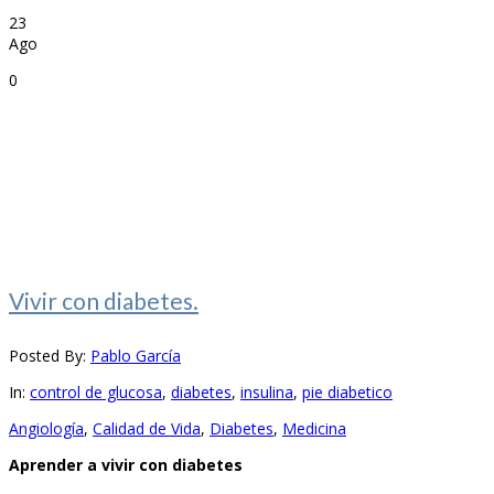
23
Ago
0
Vivir con diabetes.
Posted By:
Pablo García
In:
control de glucosa
,
diabetes
,
insulina
,
pie diabetico
Angiología
,
Calidad de Vida
,
Diabetes
,
Medicina
Aprender a vivir con diabetes