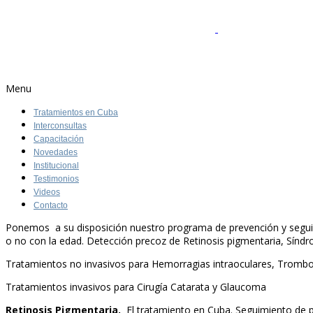
Menu
Tratamientos en Cuba
Interconsultas
Capacitación
Novedades
Institucional
Testimonios
Videos
Contacto
Ponemos a su disposición nuestro programa de prevención y seguimi
o no con la edad. Detección precoz de Retinosis pigmentaria, Sínd
Tratamientos no invasivos para Hemorragias intraoculares, Trombosi
Tratamientos invasivos para Cirugía Catarata y Glaucoma
Retinosis Pigmentaria.
El tratamiento en Cuba. Seguimiento de p