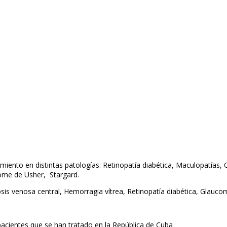
ento en distintas patologías: Retinopatía diabética, Maculopatías, 
rome de Usher, Stargard.
s venosa central, Hemorragia vítrea, Retinopatía diabética, Glaucom
acientes que se han tratado en la República de Cuba