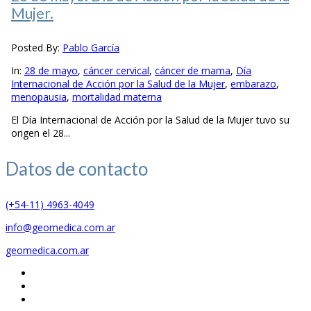
Mujer.
Posted By:
Pablo García
In:
28 de mayo
,
cáncer cervical
,
cáncer de mama
,
Día
Internacional de Acción por la Salud de la Mujer
,
embarazo
,
menopausia
,
mortalidad materna
El Día Internacional de Acción por la Salud de la Mujer tuvo su
origen el 28...
Datos de
contacto
(+54-11) 4963-4049
info@geomedica.com.ar
geomedica.com.ar