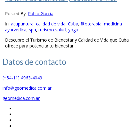
Posted By:
Pablo García
In:
acupuntura
,
calidad de vida
,
Cuba
,
fitoterapia
,
medicina
ayurvédica
,
spa
,
turismo salud
,
yoga
Descubre el Turismo de Bienestar y Calidad de Vida que Cuba
ofrece para potenciar tu bienestar...
Datos de
contacto
(+54-11) 4963-4049
info@geomedica.com.ar
geomedica.com.ar