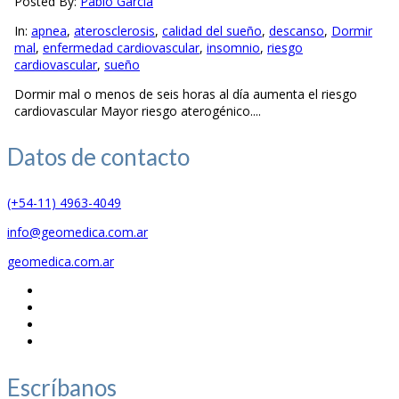
Posted By:
Pablo García
In:
apnea
,
aterosclerosis
,
calidad del sueño
,
descanso
,
Dormir
mal
,
enfermedad cardiovascular
,
insomnio
,
riesgo
cardiovascular
,
sueño
Dormir mal o menos de seis horas al día aumenta el riesgo
cardiovascular Mayor riesgo aterogénico....
Datos de
contacto
(+54-11) 4963-4049
info@geomedica.com.ar
geomedica.com.ar
Escríbanos