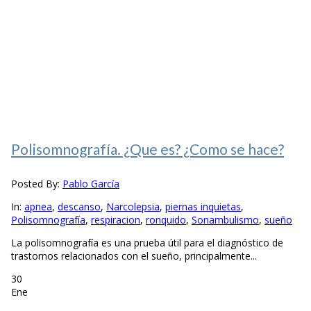
Polisomnografía. ¿Que es? ¿Como se hace?
Posted By:
Pablo García
In:
apnea
,
descanso
,
Narcolepsia
,
piernas inquietas
,
Polisomnografía
,
respiracion
,
ronquido
,
Sonambulismo
,
sueño
La polisomnografía es una prueba útil para el diagnóstico de
trastornos relacionados con el sueño, principalmente...
30
Ene