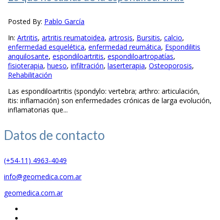
Posted By:
Pablo García
In:
Artritis
,
artritis reumatoidea
,
artrosis
,
Bursitis
,
calcio
,
enfermedad esquelética
,
enfermedad reumática
,
Espondilitis
anquilosante
,
espondiloartritis
,
espondiloartropatías
,
fisioterapia
,
hueso
,
infiltración
,
laserterapia
,
Osteoporosis
,
Rehabilitación
Las espondiloartritis (spondylo: vertebra; arthro: articulación,
itis: inflamación) son enfermedades crónicas de larga evolución,
inflamatorias que...
Datos de
contacto
(+54-11) 4963-4049
info@geomedica.com.ar
geomedica.com.ar