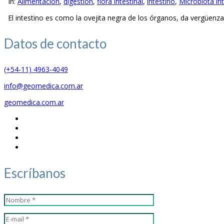
In:
Alimentación
,
digestion
,
flora intestinal
,
intestino
,
Microbiota int
El intestino es como la ovejita negra de los órganos, da vergüenza,
Datos de
contacto
(+54-11) 4963-4049
info@geomedica.com.ar
geomedica.com.ar
Escríbanos