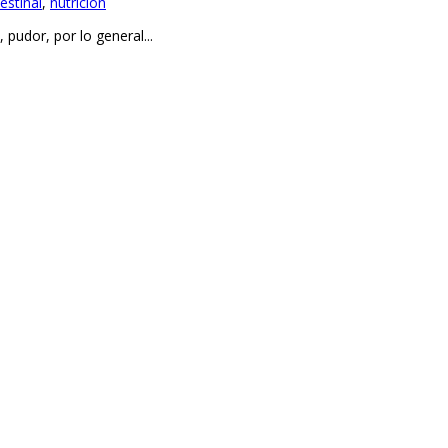
estinal
,
nutricion
 pudor, por lo general...