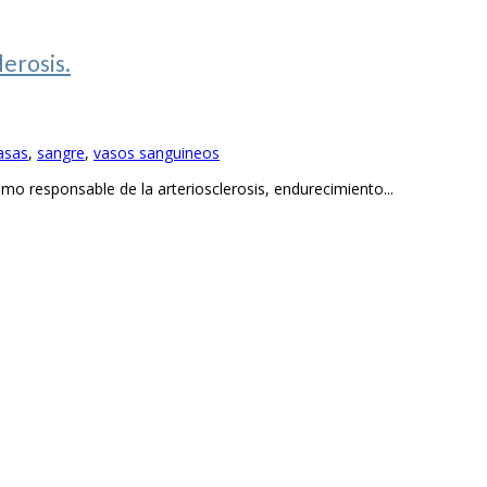
erosis.
asas
,
sangre
,
vasos sanguineos
smo responsable de la arteriosclerosis, endurecimiento...