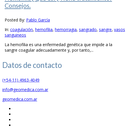
Consejos.
Posted By:
Pablo García
In:
coagulación
,
hemofilia
,
hemorragia
,
sangrado
,
sangre
,
vasos
sanguineos
La hemofilia es una enfermedad genética que impide a la
sangre coagular adecuadamente y, por tanto,...
Datos de
contacto
(+54-11) 4963-4049
info@geomedica.com.ar
geomedica.com.ar