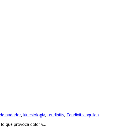
de nadador
,
kinesiología
,
tendinitis
,
Tendinitis aquílea
 lo que provoca dolor y...