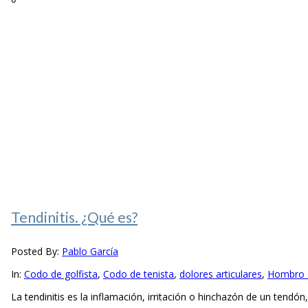
Tendinitis. ¿Qué es?
Posted By:
Pablo García
In:
Codo de golfista
,
Codo de tenista
,
dolores articulares
,
Hombro 
La tendinitis es la inflamación, irritación o hinchazón de un tendón,