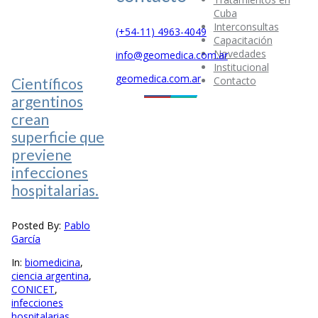
Cuba
Interconsultas
(+54-11) 4963-4049
Capacitación
Novedades
info@geomedica.com.ar
Institucional
geomedica.com.ar
Contacto
Científicos
argentinos
crean
superficie que
previene
infecciones
hospitalarias.
Posted By:
Pablo
García
In:
biomedicina
,
ciencia argentina
,
CONICET
,
infecciones
hospitalarias
,