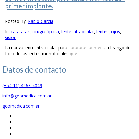
primer implante.
Posted By:
Pablo García
In:
cataratas
,
cirugía óptica
,
lente intraocular
,
lentes
,
ojos
,
vision
La nueva lente intraocular para cataratas aumenta el rango de
foco de las lentes monofocales que...
Datos de
contacto
(+54-11) 4963-4049
info@geomedica.com.ar
geomedica.com.ar