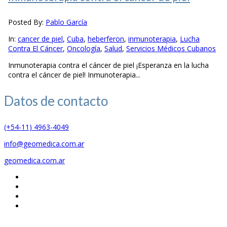
Posted By:
Pablo García
In:
cancer de piel
,
Cuba
,
heberferon
,
inmunoterapia
,
Lucha
Contra El Cáncer
,
Oncología
,
Salud
,
Servicios Médicos Cubanos
Inmunoterapia contra el cáncer de piel ¡Esperanza en la lucha
contra el cáncer de piel! Inmunoterapia...
Datos de
contacto
(+54-11) 4963-4049
info@geomedica.com.ar
geomedica.com.ar