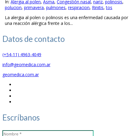
In:
Alergia al polen
,
Asma
,
Congestión nasal
,
nariz
,
polinosis
,
polucion
,
primavera
,
pulmones
,
respiracion
,
Rinitis
,
tos
La alergia al polen o polinosis es una enfermedad causada por
una reacción alérgica frente a los...
Datos de
contacto
(+54-11) 4963-4049
info@geomedica.com.ar
geomedica.com.ar
Escríbanos