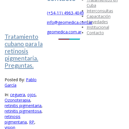
Cuba
Interconsultas
(+54-11) 4963-4049
Capacitación
Novedades
info@geomedica.com.ar
Institucional
geomedica.com.ar
Contacto
Tratamiento
cubano para la
retinosis
pigmentaria.
Preguntas.
Posted By:
Pablo
García
In:
ceguera
,
ojos
,
Ozonoterapia
,
retinitis pigmentaria
,
retinitis pigmentosa
,
retinosis
pigmentaria
,
RP
,
vision