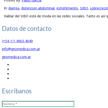
Posted By:
Pablo García
In:
diarrea
,
distencion abdominal
,
estreñimiento
,
SIBO
,
sobrecreci
Hablar del SIBO está de moda en las redes sociales. Tanto es así q
Datos de
contacto
(+54-11) 4963-4049
info@geomedica.com.ar
geomedica.com.ar
Escríbanos