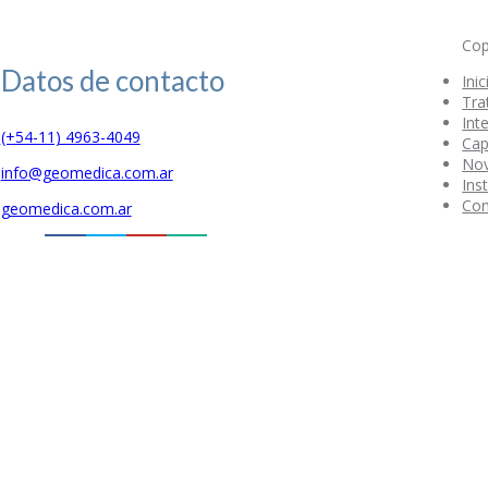
Cop
Datos de
contacto
Inic
Tra
Int
(+54-11) 4963-4049
Cap
No
info@geomedica.com.ar
Ins
Con
geomedica.com.ar