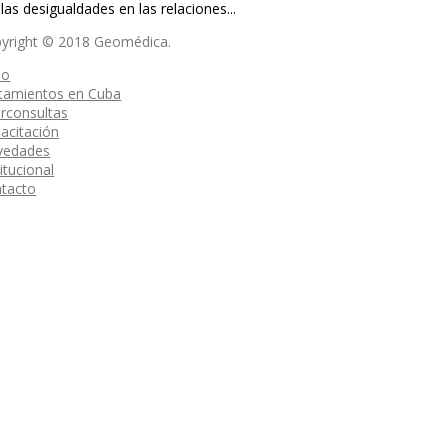
las desigualdades en las relaciones...
yright © 2018 Geomédica.
io
tamientos en Cuba
erconsultas
acitación
vedades
titucional
tacto