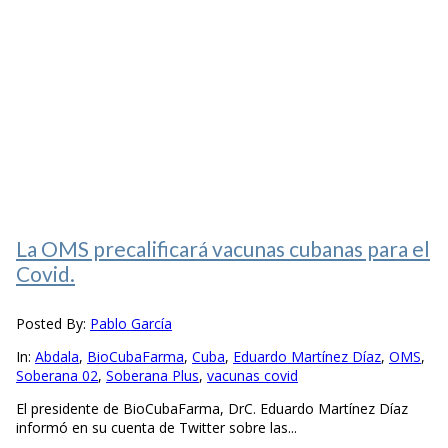
La OMS precalificará vacunas cubanas para el
Covid.
Posted By:
Pablo García
In:
Abdala
,
BioCubaFarma
,
Cuba
,
Eduardo Martínez Díaz
,
OMS
,
Soberana 02
,
Soberana Plus
,
vacunas covid
El presidente de BioCubaFarma, DrC. Eduardo Martínez Díaz
informó en su cuenta de Twitter sobre las...