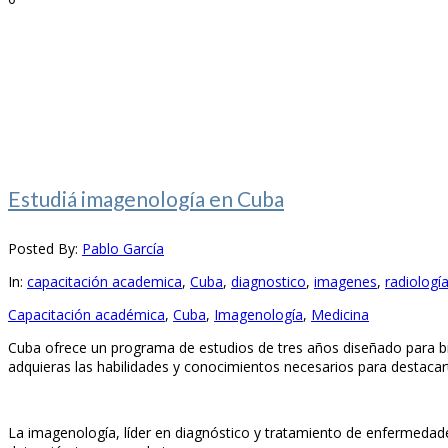
Estudiá imagenología en Cuba
Posted By:
Pablo García
In:
capacitación academica
,
Cuba
,
diagnostico
,
imagenes
,
radiologí
Capacitación académica
,
Cuba
,
Imagenología
,
Medicina
Cuba ofrece un programa de estudios de tres años diseñado para br
adquieras las habilidades y conocimientos necesarios para destacart
La imagenología, líder en diagnóstico y tratamiento de enfermedade