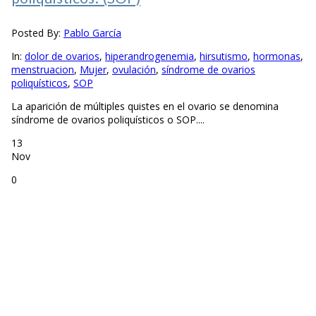
Posted By:
Pablo García
In:
dolor de ovarios
,
hiperandrogenemia
,
hirsutismo
,
hormonas
,
menstruacion
,
Mujer
,
ovulación
,
síndrome de ovarios
poliquísticos
,
SOP
La aparición de múltiples quistes en el ovario se denomina
síndrome de ovarios poliquísticos o SOP....
13
Nov
0