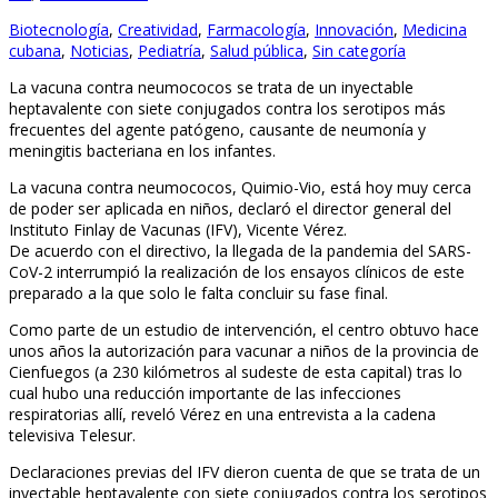
Biotecnología
,
Creatividad
,
Farmacología
,
Innovación
,
Medicina
cubana
,
Noticias
,
Pediatría
,
Salud pública
,
Sin categoría
La vacuna contra neumococos se trata de un inyectable
heptavalente con siete conjugados contra los serotipos más
frecuentes del agente patógeno, causante de neumonía y
meningitis bacteriana en los infantes.
La vacuna contra neumococos, Quimio-Vio, está hoy muy cerca
de poder ser aplicada en niños, declaró el director general del
Instituto Finlay de Vacunas (IFV), Vicente Vérez.
De acuerdo con el directivo, la llegada de la pandemia del SARS-
CoV-2 interrumpió la realización de los ensayos clínicos de este
preparado a la que solo le falta concluir su fase final.
Como parte de un estudio de intervención, el centro obtuvo hace
unos años la autorización para vacunar a niños de la provincia de
Cienfuegos (a 230 kilómetros al sudeste de esta capital) tras lo
cual hubo una reducción importante de las infecciones
respiratorias allí, reveló Vérez en una entrevista a la cadena
televisiva Telesur.
Declaraciones previas del IFV dieron cuenta de que se trata de un
inyectable heptavalente con siete conjugados contra los serotipos