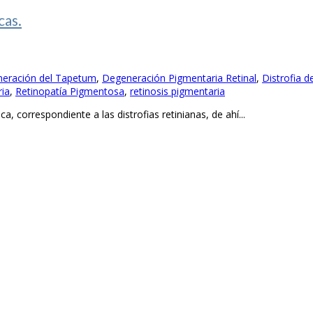
cas.
eración del Tapetum
,
Degeneración Pigmentaria Retinal
,
Distrofia 
ria
,
Retinopatía Pigmentosa
,
retinosis pigmentaria
 correspondiente a las distrofias retinianas, de ahí...