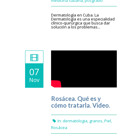
medicina cubana
,
posgrado
Dermatología en Cuba. La
Dermatología es una especialidad
clínico-quirúrgica que busca dar
solución a los problemas...
07
Nov
Rosácea. Qué es y
cómo tratarla. Video.
In:
dermatologia
,
granos
,
Piel
,
Rosácea