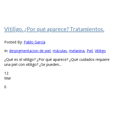
Vitiligo. ¿Por qué aparece? Tratamientos.
Posted By:
Pablo García
In:
despigmentacion de piel
,
máculas
,
melanina
,
Piel
,
Vitiligo
¿Qué es el vitiligo? ¿Por qué aparece? ¿Qué cuidados requiere
una piel con vitiligo? ¿Se pueden...
12
Mar
0