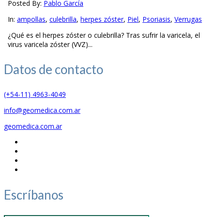
Posted By:
Pablo García
In:
ampollas
,
culebrilla
,
herpes zóster
,
Piel
,
Psoriasis
,
Verrugas
¿Qué es el herpes zóster o culebrilla? Tras sufrir la varicela, el
virus varicela zóster (VVZ)...
Datos de
contacto
(+54-11) 4963-4049
info@geomedica.com.ar
geomedica.com.ar
Escríbanos