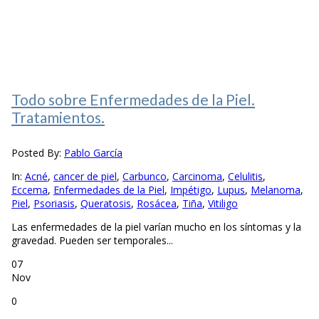
Todo sobre Enfermedades de la Piel.
Tratamientos.
Posted By:
Pablo García
In:
Acné
,
cancer de piel
,
Carbunco
,
Carcinoma
,
Celulitis
,
Eccema
,
Enfermedades de la Piel
,
Impétigo
,
Lupus
,
Melanoma
,
Piel
,
Psoriasis
,
Queratosis
,
Rosácea
,
Tiña
,
Vitiligo
Las enfermedades de la piel varían mucho en los síntomas y la
gravedad. Pueden ser temporales...
07
Nov
0