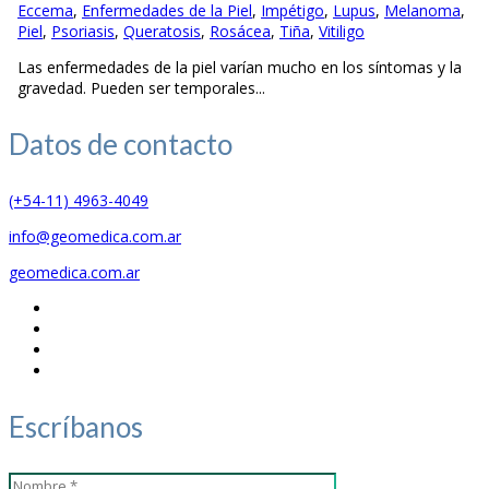
Eccema
,
Enfermedades de la Piel
,
Impétigo
,
Lupus
,
Melanoma
,
Piel
,
Psoriasis
,
Queratosis
,
Rosácea
,
Tiña
,
Vitiligo
Las enfermedades de la piel varían mucho en los síntomas y la
gravedad. Pueden ser temporales...
Datos de
contacto
(+54-11) 4963-4049
info@geomedica.com.ar
geomedica.com.ar
Escríbanos