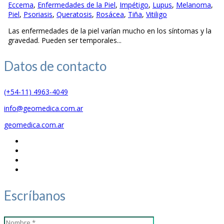
Eccema
,
Enfermedades de la Piel
,
Impétigo
,
Lupus
,
Melanoma
,
Piel
,
Psoriasis
,
Queratosis
,
Rosácea
,
Tiña
,
Vitiligo
Las enfermedades de la piel varían mucho en los síntomas y la
gravedad. Pueden ser temporales...
Datos de
contacto
(+54-11) 4963-4049
info@geomedica.com.ar
geomedica.com.ar
Escríbanos