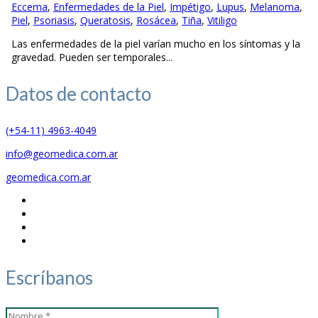
Eccema
,
Enfermedades de la Piel
,
Impétigo
,
Lupus
,
Melanoma
,
Piel
,
Psoriasis
,
Queratosis
,
Rosácea
,
Tiña
,
Vitiligo
Las enfermedades de la piel varían mucho en los síntomas y la
gravedad. Pueden ser temporales...
Datos de
contacto
(+54-11) 4963-4049
info@geomedica.com.ar
geomedica.com.ar
Escríbanos