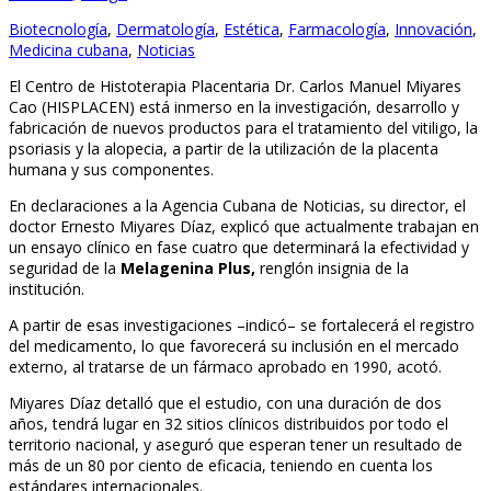
Biotecnología
,
Dermatología
,
Estética
,
Farmacología
,
Innovación
,
Medicina cubana
,
Noticias
El Centro de Histoterapia Placentaria Dr. Carlos Manuel Miyares
Cao (HISPLACEN) está inmerso en la investigación, desarrollo y
fabricación de nuevos productos para el tratamiento del vitiligo, la
psoriasis y la alopecia, a partir de la utilización de la placenta
humana y sus componentes.
En declaraciones a la Agencia Cubana de Noticias, su director, el
doctor Ernesto Miyares Díaz, explicó que actualmente trabajan en
un ensayo clínico en fase cuatro que determinará la efectividad y
seguridad de la
Melagenina Plus,
renglón insignia de la
institución.
A partir de esas investigaciones –indicó– se fortalecerá el registro
del medicamento, lo que favorecerá su inclusión en el mercado
externo, al tratarse de un fármaco aprobado en 1990, acotó.
Miyares Díaz detalló que el estudio, con una duración de dos
años, tendrá lugar en 32 sitios clínicos distribuidos por todo el
territorio nacional, y aseguró que esperan tener un resultado de
más de un 80 por ciento de eficacia, teniendo en cuenta los
estándares internacionales.