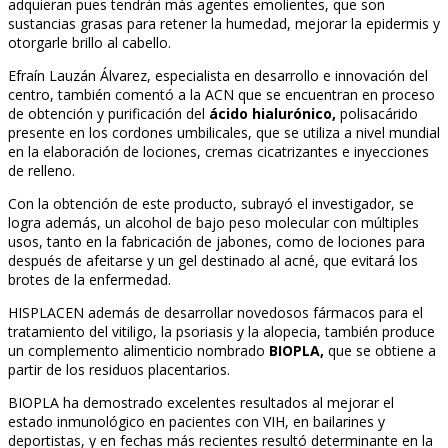
adquieran pues tendrán más agentes emolientes, que son
sustancias grasas para retener la humedad, mejorar la epidermis y
otorgarle brillo al cabello.
Efraín Lauzán Álvarez, especialista en desarrollo e innovación del
centro, también comentó a la ACN que se encuentran en proceso
de obtención y purificación del
ácido hialurónico,
polisacárido
presente en los cordones umbilicales, que se utiliza a nivel mundial
en la elaboración de lociones, cremas cicatrizantes e inyecciones
de relleno.
Con la obtención de este producto, subrayó el investigador, se
logra además, un alcohol de bajo peso molecular con múltiples
usos, tanto en la fabricación de jabones, como de lociones para
después de afeitarse y un gel destinado al acné, que evitará los
brotes de la enfermedad.
HISPLACEN además de desarrollar novedosos fármacos para el
tratamiento del vitiligo, la psoriasis y la alopecia, también produce
un complemento alimenticio nombrado
BIOPLA,
que se obtiene a
partir de los residuos placentarios.
BIOPLA ha demostrado excelentes resultados al mejorar el
estado inmunológico en pacientes con VIH, en bailarines y
deportistas, y en fechas más recientes resultó determinante en la