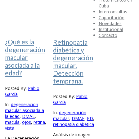
Cuba
Interconsultas
Capacitación
Novedades
Institucional
Contacto
¿Qué es la
Retinopatía
degeneración
diabética y
macular
degeneración
asociada a la
macular.
edad?
Detección
temprana.
Posted By:
Pablo
García
Posted By:
Pablo
García
In:
degeneración
macular asociada a
In:
degeneración
la edad
,
DMAE
,
macular
,
DMAE
,
RD
,
macula
,
ojos
,
retina
,
retinopatía diabética
vista
Análisis de imagen
La Degeneración