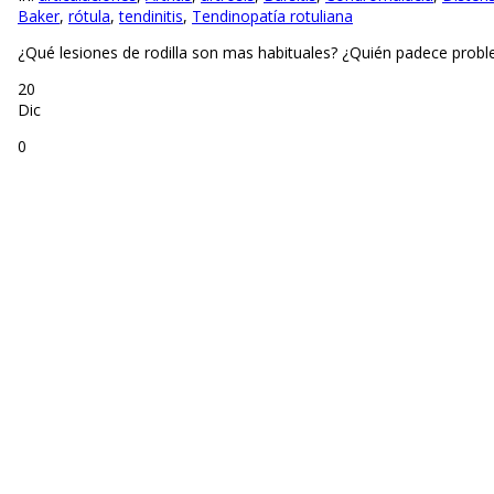
Baker
,
rótula
,
tendinitis
,
Tendinopatía rotuliana
¿Qué lesiones de rodilla son mas habituales? ¿Quién padece proble
20
Dic
0