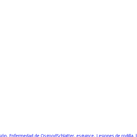
sión
,
Enfermedad de OsgoodSchlatter
,
esguince
,
Lesiones de rodilla
,