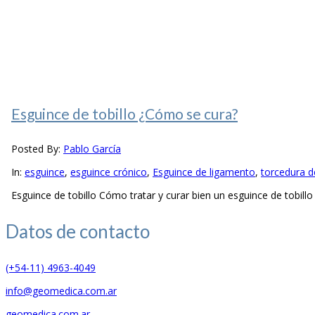
Esguince de tobillo ¿Cómo se cura?
Posted By:
Pablo García
In:
esguince
,
esguince crónico
,
Esguince de ligamento
,
torcedura de
Esguince de tobillo Cómo tratar y curar bien un esguince de tobill
Datos de
contacto
(+54-11) 4963-4049
info@geomedica.com.ar
geomedica.com.ar