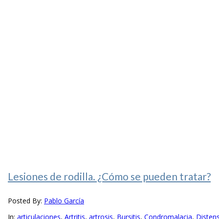
Lesiones de rodilla. ¿Cómo se pueden tratar?
Posted By:
Pablo García
In:
articulaciones
,
Artritis
,
artrosis
,
Bursitis
,
Condromalacia
,
Disten