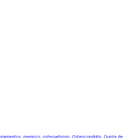
ligamentos
,
menisco
,
osteoartrosis
,
Osteocondritis
,
Quiste de