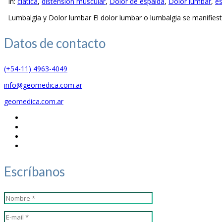
In:
ciática
,
distension muscular
,
Dolor de espalda
,
Dolor lumbar
,
e
Lumbalgia y Dolor lumbar El dolor lumbar o lumbalgia se manifiest
Datos de
contacto
(+54-11) 4963-4049
info@geomedica.com.ar
geomedica.com.ar
Escríbanos