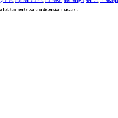
sguinces
,
espondilolistesis
,
estenosis
,
fibromialgia
,
hernias
,
Lumbalgia
a habitualmente por una distensión muscular...