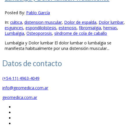
Posted By:
Pablo García
In:
ciática
,
distension muscular
,
Dolor de espalda
,
Dolor lumbar
,
esguinces
,
espondilolistesis
,
estenosis
,
fibromialgia
,
hernias
,
Lumbalgia
,
Osteoporosis
,
síndrome de cola de caballo
Lumbalgia y Dolor lumbar El dolor lumbar o lumbalgia se
manifiesta habitualmente por una distensión muscular...
Datos de
contacto
(+54-11) 4963-4049
info@geomedica.com.ar
geomedica.com.ar