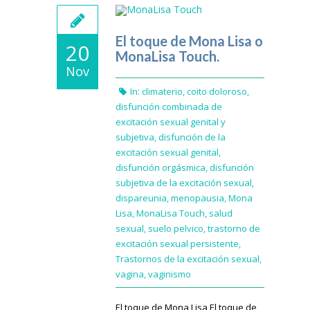
El toque de Mona Lisa o
20
MonaLisa Touch.
Nov
In:
climaterio
,
coito doloroso
,
disfunción combinada de
excitación sexual genital y
subjetiva
,
disfunción de la
excitación sexual genital
,
disfunción orgásmica
,
disfunción
subjetiva de la excitación sexual
,
dispareunia
,
menopausia
,
Mona
Lisa
,
MonaLisa Touch
,
salud
sexual
,
suelo pelvico
,
trastorno de
excitación sexual persistente
,
Trastornos de la excitación sexual
,
vagina
,
vaginismo
El toque de Mona Lisa El toque de