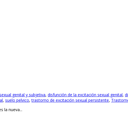
exual genital y subjetiva
,
disfunción de la excitación sexual genital
,
d
al
,
suelo pelvico
,
trastorno de excitación sexual persistente
,
Trastorno
 la nueva...