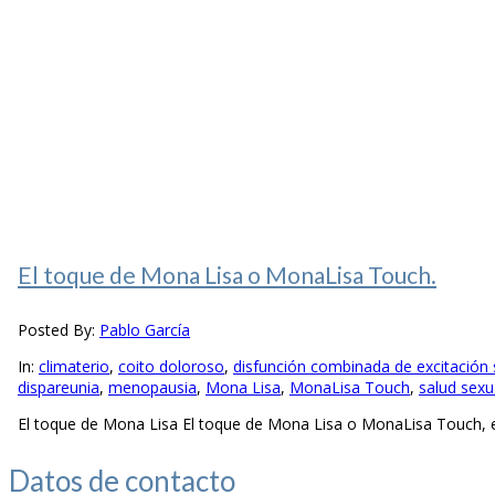
El toque de Mona Lisa o MonaLisa Touch.
Posted By:
Pablo García
In:
climaterio
,
coito doloroso
,
disfunción combinada de excitación s
dispareunia
,
menopausia
,
Mona Lisa
,
MonaLisa Touch
,
salud sexu
El toque de Mona Lisa El toque de Mona Lisa o MonaLisa Touch, es
Datos de
contacto