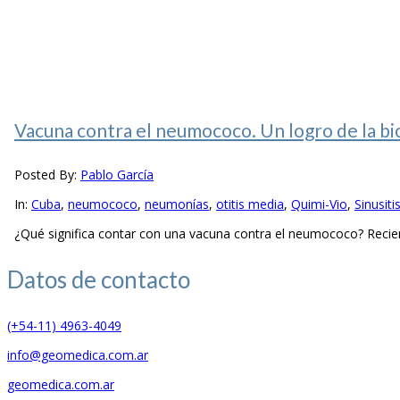
Vacuna contra el neumococo. Un logro de la bi
Posted By:
Pablo García
In:
Cuba
,
neumococo
,
neumonías
,
otitis media
,
Quimi-Vio
,
Sinusiti
¿Qué significa contar con una vacuna contra el neumococo? Recient
Datos de
contacto
(+54-11) 4963-4049
info@geomedica.com.ar
geomedica.com.ar