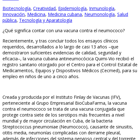
Biotecnología
,
Creatividad
,
Epidemiología
,
Inmunología
,
Innovación
,
Medicina
,
Medicina cubana
,
Neumonología
,
Salud
pública
,
Tecnología y Aparatología
¿Qué significa contar con una vacuna contra el neumococo?
Recientemente, y tras concluir todos los ensayos clínicos
requeridos, desarrollados a lo largo de casi 13 años –que
demostraron suficientes evidencias de calidad, seguridad y
eficacia–, la vacuna cubana antineumocócica Quimi-Vio recibió el
registro sanitario otorgado por el Centro para el Control Estatal de
Medicamentos, Equipos y Dispositivos Médicos (Cecmed), para su
empleo en niños de uno a cinco años.
Creada y producida por el Instituto Finlay de Vacunas (IFV),
perteneciente al Grupo Empresarial BioCubaFarma, la vacuna
contra el neumococo se trata de una vacuna conjugada que
protege contra siete de los serotipos más frecuentes a nivel
mundial y de mayor circulación en Cuba, de la bacteria
Streptococcus pneumoniae (Neumococo), causante de sinusitis,
otitis media, neumonías complicadas con derrame pleural,
además de infecciones del sistema nervioso central y del torrente