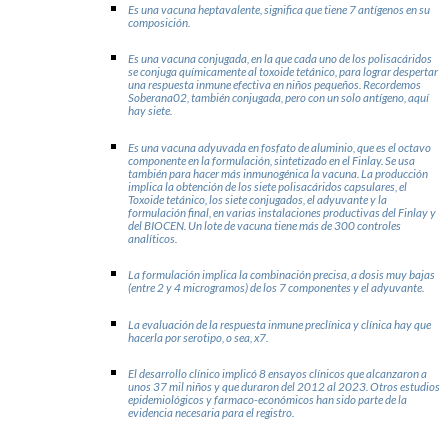
Es una vacuna heptavalente, significa que tiene 7 antígenos en su
composición.
Es una vacuna conjugada, en la que cada uno de los polisacáridos
se conjuga químicamente al toxoide tetánico, para lograr despertar
una respuesta inmune efectiva en niños pequeños. Recordemos
Soberana02, también conjugada, pero con un solo antígeno, aquí
hay siete.
Es una vacuna adyuvada en fosfato de aluminio, que es el octavo
componente en la formulación, sintetizado en el Finlay. Se usa
también para hacer más inmunogénica la vacuna. La producción
implica la obtención de los siete polisacáridos capsulares, el
Toxoide tetánico, los siete conjugados, el adyuvante y la
formulación final, en varias instalaciones productivas del Finlay y
del BIOCEN. Un lote de vacuna tiene más de 300 controles
analíticos.
La formulación implica la combinación precisa, a dosis muy bajas
(entre 2 y 4 microgramos) de los 7 componentes y el adyuvante.
La evaluación de la respuesta inmune preclínica y clínica hay que
hacerla por serotipo, o sea, x7.
El desarrollo clínico implicó 8 ensayos clínicos que alcanzaron a
unos 37 mil niños y que duraron del 2012 al 2023. Otros estudios
epidemiológicos y farmaco-económicos han sido parte de la
evidencia necesaria para el registro.