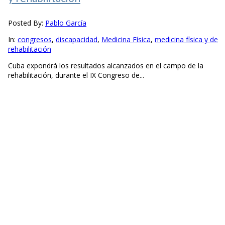
Posted By:
Pablo García
In:
congresos
,
discapacidad
,
Medicina Física
,
medicina física y de
rehabilitación
Cuba expondrá los resultados alcanzados en el campo de la
rehabilitación, durante el IX Congreso de...