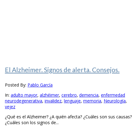
El Alzheimer. Signos de alerta. Consejos.
Posted By:
Pablo García
In:
adulto mayor
,
alzhéimer
,
cerebro
,
demencia
,
enfermedad
neurodegenerativa
,
invalidez
,
lenguaje
,
memoria
,
Neurología
,
vejez
¿Qué es el Alzheimer? ¿A quién afecta? ¿Cuáles son sus causas?
¿Cuáles son los signos de...