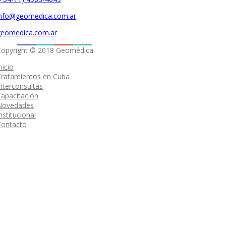
info@geomedica.com.ar
geomedica.com.ar
Copyright © 2018 Geomédica.
nicio
Tratamientos en Cuba
nterconsultas
Capacitación
Novedades
nstitucional
Contacto