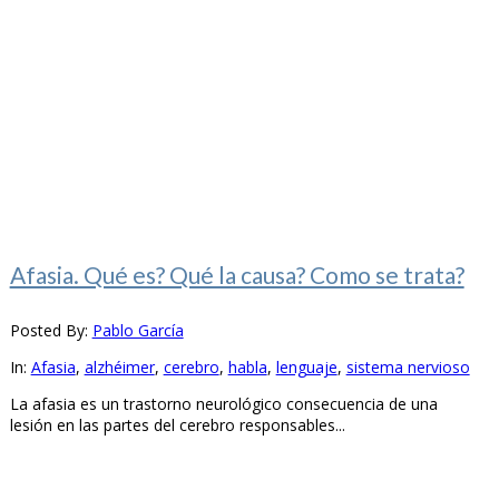
Afasia. Qué es? Qué la causa? Como se trata?
Posted By:
Pablo García
In:
Afasia
,
alzhéimer
,
cerebro
,
habla
,
lenguaje
,
sistema nervioso
La afasia es un trastorno neurológico consecuencia de una
lesión en las partes del cerebro responsables...