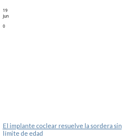
19
Jun
0
El implante coclear resuelve la sordera sin
límite de edad