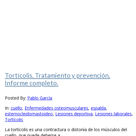
Tortícolis. Tratamiento y prevención.
Informe completo.
Posted By:
Pablo García
In:
cuello
,
Enfermedades osteomusculares
,
espalda
,
esternocleidomastoideo
,
Lesiones deportiva
,
Lesiones laborales
,
Tortícolis
La tortícolis es una contractura o distonía de los músculos del
cuello, que puede deberse a...