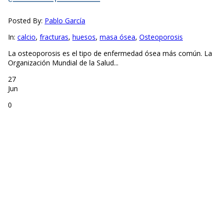
Posted By:
Pablo García
In:
calcio
,
fracturas
,
huesos
,
masa ósea
,
Osteoporosis
La osteoporosis es el tipo de enfermedad ósea más común. La
Organización Mundial de la Salud...
27
Jun
0