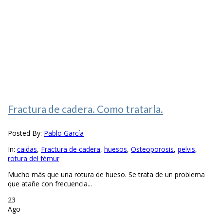
Fractura de cadera. Como tratarla.
Posted By:
Pablo García
In:
caidas
,
Fractura de cadera
,
huesos
,
Osteoporosis
,
pelvis
,
rotura del fémur
Mucho más que una rotura de hueso. Se trata de un problema
que atañe con frecuencia...
23
Ago