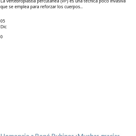
La vertebroplastia percutánea (VP) es una técnica poco invasiva
que se emplea para reforzar los cuerpos...
05
Dic
0
Homenaje a René Rubinos ¡Muchas gracias,