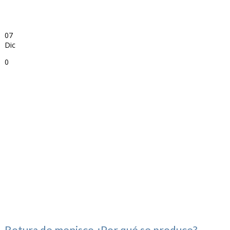
07
Dic
0
Rotura de menisco ¿Por qué se produce?