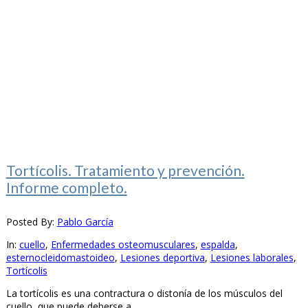
Tortícolis. Tratamiento y prevención.
Informe completo.
Posted By:
Pablo García
In:
cuello
,
Enfermedades osteomusculares
,
espalda
,
esternocleidomastoideo
,
Lesiones deportiva
,
Lesiones laborales
,
Tortícolis
La tortícolis es una contractura o distonía de los músculos del
cuello, que puede deberse a...