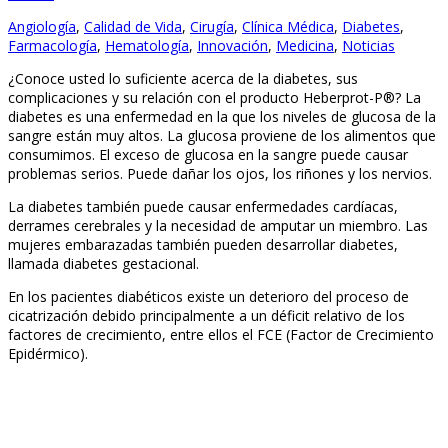
Angiología
,
Calidad de Vida
,
Cirugía
,
Clínica Médica
,
Diabetes
,
Farmacología
,
Hematología
,
Innovación
,
Medicina
,
Noticias
¿Conoce usted lo suficiente acerca de la diabetes, sus
complicaciones y su relación con el producto Heberprot-P®? La
diabetes es una enfermedad en la que los niveles de glucosa de la
sangre están muy altos. La glucosa proviene de los alimentos que
consumimos. El exceso de glucosa en la sangre puede causar
problemas serios. Puede dañar los ojos, los riñones y los nervios.
La diabetes también puede causar enfermedades cardíacas,
derrames cerebrales y la necesidad de amputar un miembro. Las
mujeres embarazadas también pueden desarrollar diabetes,
llamada diabetes gestacional.
En los pacientes diabéticos existe un deterioro del proceso de
cicatrización debido principalmente a un déficit relativo de los
factores de crecimiento, entre ellos el FCE (Factor de Crecimiento
Epidérmico).