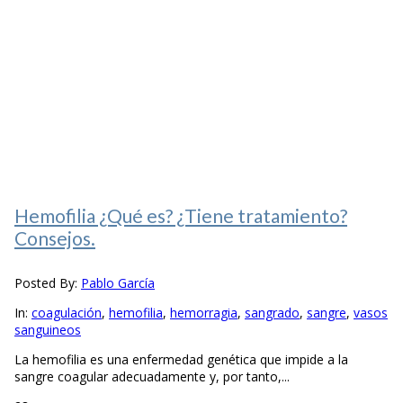
Hemofilia ¿Qué es? ¿Tiene tratamiento?
Consejos.
Posted By:
Pablo García
In:
coagulación
,
hemofilia
,
hemorragia
,
sangrado
,
sangre
,
vasos
sanguineos
La hemofilia es una enfermedad genética que impide a la
sangre coagular adecuadamente y, por tanto,...