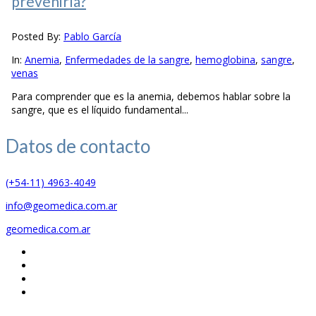
prevenirla?
Posted By:
Pablo García
In:
Anemia
,
Enfermedades de la sangre
,
hemoglobina
,
sangre
,
venas
Para comprender que es la anemia, debemos hablar sobre la
sangre, que es el líquido fundamental...
Datos de
contacto
(+54-11) 4963-4049
info@geomedica.com.ar
geomedica.com.ar