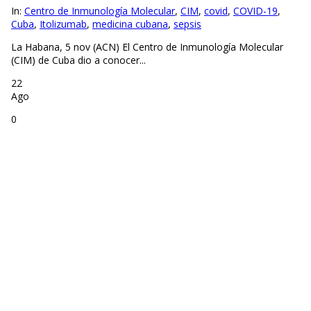
In:
Centro de Inmunología Molecular
,
CIM
,
covid
,
COVID-19
,
Cuba
,
Itolizumab
,
medicina cubana
,
sepsis
La Habana, 5 nov (ACN) El Centro de Inmunología Molecular
(CIM) de Cuba dio a conocer...
22
Ago
0