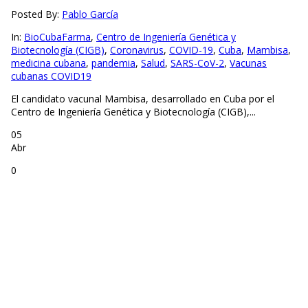
Posted By:
Pablo García
In:
BioCubaFarma
,
Centro de Ingeniería Genética y
Biotecnología (CIGB)
,
Coronavirus
,
COVID-19
,
Cuba
,
Mambisa
,
medicina cubana
,
pandemia
,
Salud
,
SARS-CoV-2
,
Vacunas
cubanas COVID19
El candidato vacunal Mambisa, desarrollado en Cuba por el
Centro de Ingeniería Genética y Biotecnología (CIGB),...
05
Abr
0