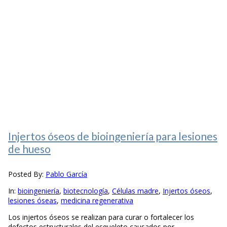
Injertos óseos de bioingeniería para lesiones
de hueso
Posted By:
Pablo García
In:
bioingeniería
,
biotecnología
,
Células madre
,
Injertos óseos
,
lesiones óseas
,
medicina regenerativa
Los injertos óseos se realizan para curar o fortalecer los
defectos estructurales del esqueleto causados por...