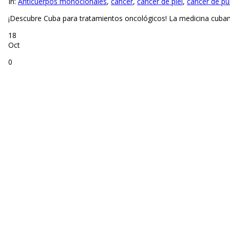
In:
Anticuerpos monoclonales
,
cancer
,
cancer de piel
,
cáncer de p
¡Descubre Cuba para tratamientos oncológicos! La medicina cuban
18
Oct
0