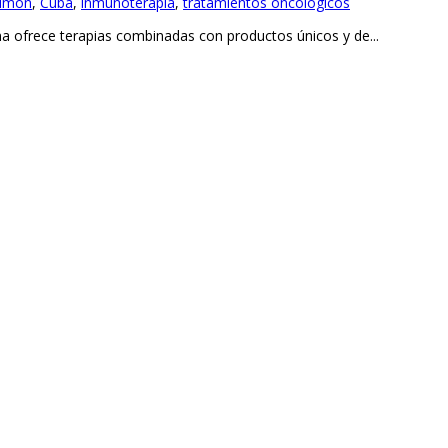
ulmón
,
Cuba
,
inmunoterapia
,
tratamientos oncológicos
a ofrece terapias combinadas con productos únicos y de...