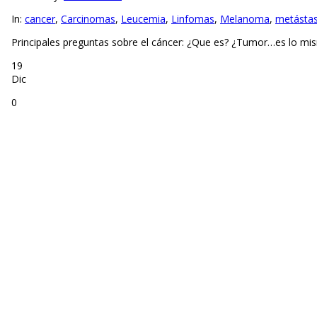
In:
cancer
,
Carcinomas
,
Leucemia
,
Linfomas
,
Melanoma
,
metástas
Principales preguntas sobre el cáncer: ¿Que es? ¿Tumor…es lo mi
19
Dic
0