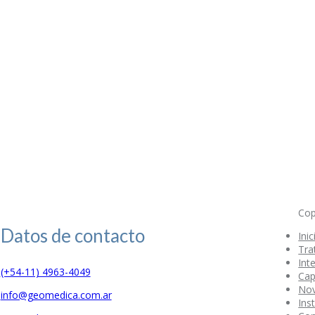
Cop
Datos de
contacto
Inic
Tra
Int
(+54-11) 4963-4049
Cap
No
info@geomedica.com.ar
Ins