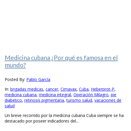
Medicina cubana ¿Por qué es famosa en el
mundo?
Posted By:
Pablo García
In:
brigadas medicas
,
cancer
,
Cimavax
,
Cuba
,
Heberprot-P
,
medicina cubana
,
medicina integral
,
Operación Milagro
,
pie
diabetico
,
retinosis pigmentaria
,
turismo salud
,
vacaciones de
salud
Un breve recorrido por la medicina cubana Cuba siempre se ha
destacado por poseer indicadores del...