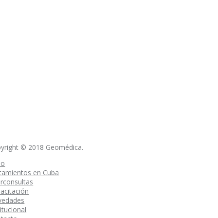
yright © 2018 Geomédica.
io
tamientos en Cuba
erconsultas
acitación
vedades
titucional