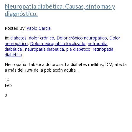
Neuropatía diabética. Causas, síntomas y
diagnóstico.
Posted By:
Pablo García
In:
diabetes
,
dolor crónico
,
Dolor crónico neuropático
,
Dolor
neuropático
,
Dolor neuropático localizado
,
nefropatía
diabética.
,
neuropatía diabetica
,
pie diabetico
,
retinopatía
diabética
Neuropatía diabética dolorosa. La diabetes mellitus, DM, afecta
a más del 13% de la población adulta...
14
Feb
0