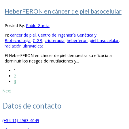
HeberFERON en cáncer de piel basocelular
Posted By:
Pablo García
In:
cancer de piel
,
Centro de Ingeniería Genética y
Biotecnología
,
CIGB
,
crioterapia
,
heberferon
,
piel basocelular
,
radiación ultravioleta
El HeberFERON en cáncer de piel demuestra su eficacia al
disminuir los riesgos de mutilaciones y...
1
2
3
Next
Datos de
contacto
(+54-11) 4963-4049