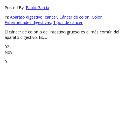
Posted By:
Pablo García
In:
Aparato digestivo
,
cancer
,
Cáncer de colon
,
Colon
,
Enfermedades digestivas
,
Tipos de cáncer
El cáncer de colon o del intestino grueso es el más común del
aparato digestivo. Es,...
02
Nov
0