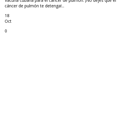
Vacuna cubana para el cancer de pulmón. ¡No dejes que el
cáncer de pulmón te detenga!...
18
Oct
0