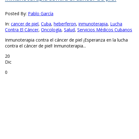
Posted By:
Pablo García
In:
cancer de piel
,
Cuba
,
heberferon
,
inmunoterapia
,
Lucha
Contra El Cáncer
,
Oncología
,
Salud
,
Servicios Médicos Cubanos
Inmunoterapia contra el cáncer de piel ¡Esperanza en la lucha
contra el cáncer de piel! Inmunoterapia...
20
Dic
0