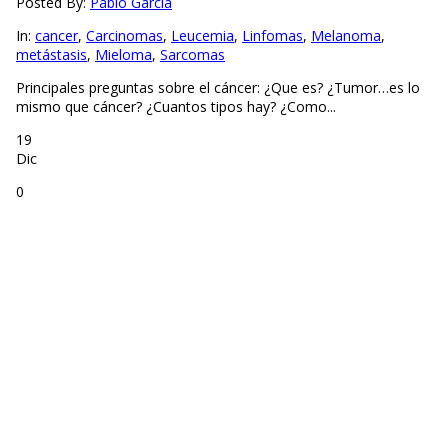
Posted By:
Pablo García
In:
cancer
,
Carcinomas
,
Leucemia
,
Linfomas
,
Melanoma
,
metástasis
,
Mieloma
,
Sarcomas
Principales preguntas sobre el cáncer: ¿Que es? ¿Tumor…es lo
mismo que cáncer? ¿Cuantos tipos hay? ¿Como...
19
Dic
0